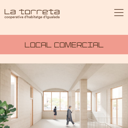
QUI SOM?
QUI SOM?
LOCAL COMERCIAL
LA TORRETA EN 2 MINUTS
FEM XARXA
PROJECTE
EQUIPS TÈCNICS