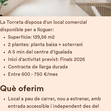
EDIFICI DEPUNT
MODEL COOPERATIU
La Torreta disposa d'un local comercial
FINANÇAMENT
disponible per a lloguer:
Superfície: 139,56 m2
LOCAL COMERCIAL
2 plantes: planta baixa + soterrani
A 5 min del centre d'Igualada
Inici d'activitat previst: Finals 2026
COL·LABORA
Contracte de llarga durada
Entre 600 - 750 €/mes
FES-TE SÒCIA COL·LABORADORA
Què oferim
HI VULL VIURE
Local a peu de carrer, nou a estrenar, amb
DONATIUS I PRÉSTECS PRIVATS
entrada accessible i independent des del