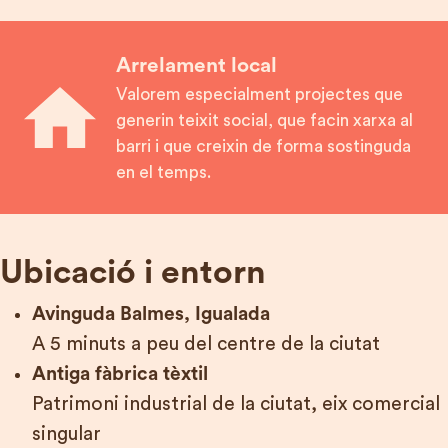
Arrelament local
Valorem especialment projectes que
generin teixit social, que facin xarxa al
barri i que creixin de forma sostinguda
en el temps.
Ubicació i entorn
Avinguda Balmes, Igualada
A 5 minuts a peu del centre de la ciutat
Antiga fàbrica tèxtil
Patrimoni industrial de la ciutat, eix comercial
singular